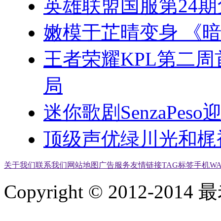
英雄联盟国服第24
嫩模于芷晴变身 《
王者荣耀KPL第二周
局
迷你歌剧SenzaPeso迎
顶级声优绿川光和梶
关于我们
联系我们
网站地图
广告服务
友情链接
TAG标签
手机W
Copyright © 2012-2