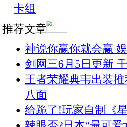
卡组
推荐文章
神说你赢你就会赢 
剑网三6月5日更新 
王者荣耀典韦出装推
八面
给跪了!玩家自制《
辣眼否?日本“最可爱