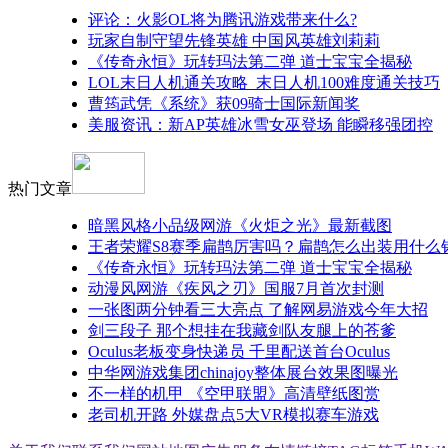
评论：火影OL将为腾讯游戏带来什么?
玩家自制守望先锋英雄 中国风英雄刘莉莉
《传奇永恒》玩转玛法第二弹 道士宝宝全揭秘
LOL末日人机通关攻略_末日人机100难度通关技巧
曹筠武凭《系统》获09骑士国际新闻奖
美服资讯：新AP英雄冰雪女巫登场 能瞬移强团控
热门文章
暗黑风格小品级网游《火炬之光》最新截图
王者荣耀S8赛季扁鹊厉害吗？扁鹊怎么出装用什么
《传奇永恒》玩转玛法第二弹 道士宝宝全揭秘
动漫风网游《疾风之刃》国服7月首次封测
一张图两分钟看三大亮点 了解网易游戏今年大招
剑三段子 那个想挂在我藏剑队友腿上的苍爹
Oculus老板变身快递员 千里配送首台Oculus
中华网游戏集团chinajoy整体展台效果图曝光
不一样的机甲 《空甲联盟》高清壁纸图赏
老司机开路 外媒盘点5大VR模拟赛车游戏