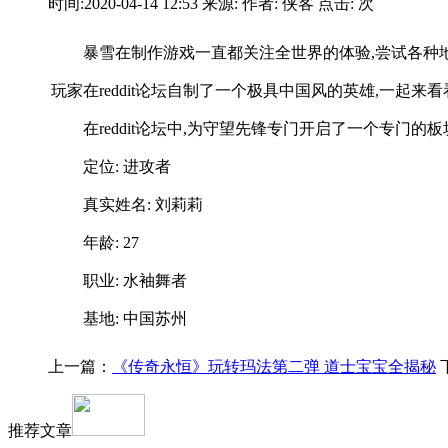
时间:2020-04-14 12:53 来源: 作者: 侠客 点击:
次
暴雪在制作游戏一直都关注全世界的体验,尝试各种
玩家在reddit论坛自制了一个极具中国风的英雄,一起来看
在reddit论坛中,为守望先锋专门开启了一个专
定位: 进攻者
真实姓名: 刘莉莉
年龄: 27
职业: 水袖舞者
基地: 中国苏州
上一篇：
《传奇永恒》玩转玛法第二弹 道士宝宝全揭秘
推荐文章